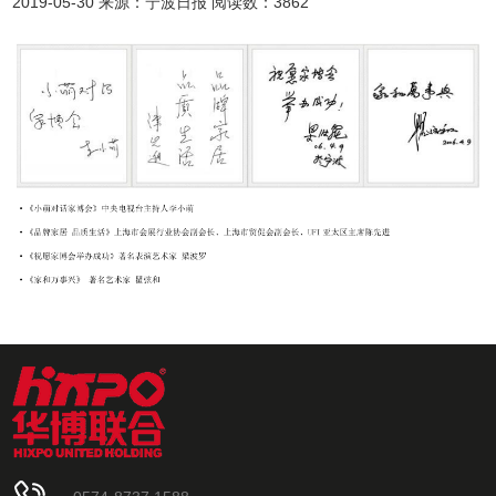
2019-05-30
来源：
宁波日报
阅读数：
3862